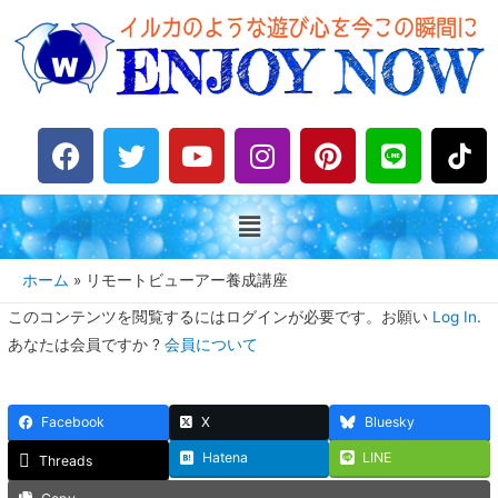
F
T
Y
I
P
L
a
w
o
n
i
i
c
i
u
s
n
n
e
t
t
t
t
e
b
t
u
a
e
o
e
b
g
r
ホーム
リモートビューアー養成講座
o
r
e
r
e
このコンテンツを閲覧するにはログインが必要です。お願い
Log In
.
k
a
s
あなたは会員ですか ?
会員について
m
t
Facebook
X
Bluesky
Hatena
LINE
Threads