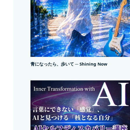
青になったら、歩いて ─ Shining Now