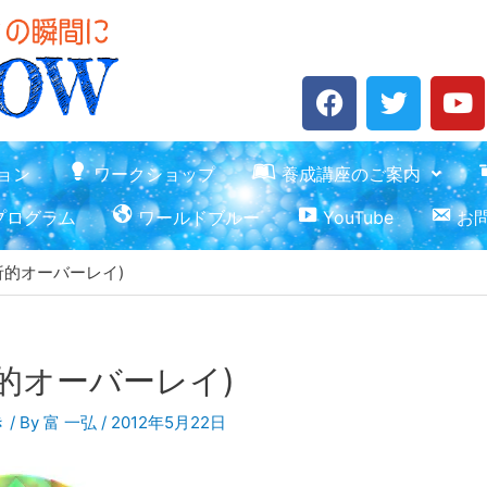
F
T
Y
a
w
o
c
i
u
e
t
t
ョン
ワークショップ
養成講座のご案内
b
t
u
プログラム
ワールドブルー
YouTube
お
o
e
b
o
r
e
ay:分析的オーバーレイ)
k
y:分析的オーバーレイ)
き
/ By
富 一弘
/
2012年5月22日