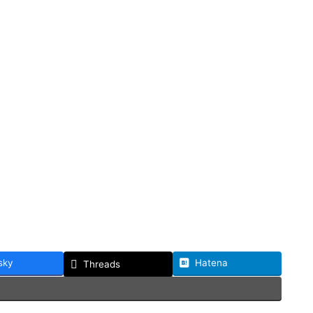
sky
Hatena
Threads