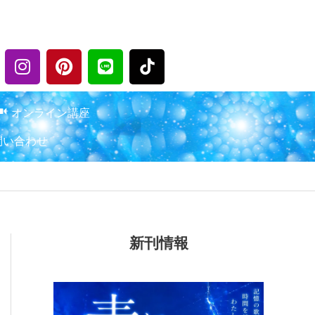
I
P
L
n
i
i
s
n
n
t
t
e
オンライン講座
a
e
問い合わせ
g
r
r
e
a
s
m
t
新刊情報