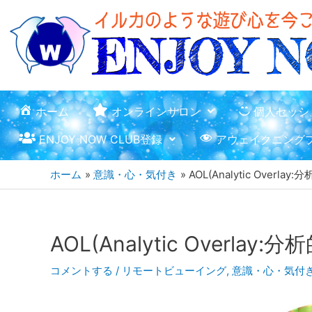
ホーム
オンラインサロン
個人セッシ
ENJOY NOW CLUB登録
アウェイクニング
ホーム
意識・心・気付き
AOL(Analytic Overl
AOL(Analytic Overla
コメントする
/
リモートビューイング
,
意識・心・気付