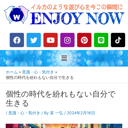
F
T
Y
I
P
L
a
w
o
n
i
i
c
i
u
s
n
n
e
t
t
t
t
e
b
t
u
a
e
o
e
b
g
r
ホーム
意識・心・気付き
o
r
e
r
e
個性の時代を紛れもない自分で生きる
k
a
s
個性の時代を紛れもない自分で
m
t
生きる
/
意識・心・気付き
/ By
富 一弘
/
2024年2月16日