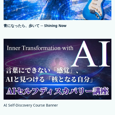
青になったら、歩いて ─ Shining Now
AI Self-Discovery Course Banner