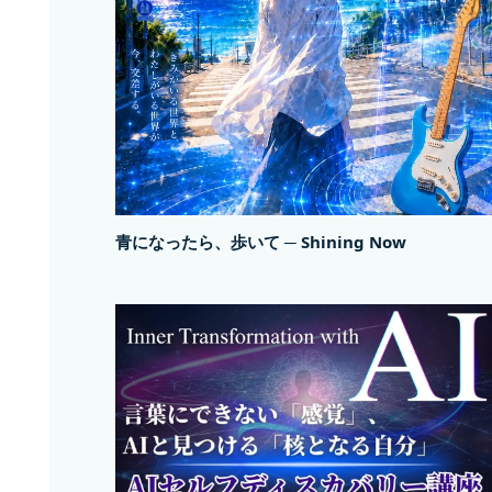
青になったら、歩いて ─ Shining Now