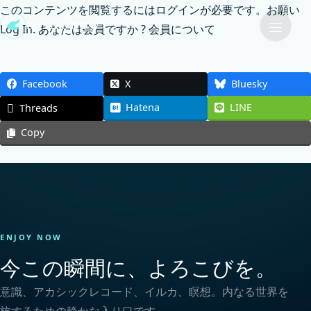
このコンテンツを閲覧するにはログインが必要です。お願い
ENJOY NOW
Log In
. あなたは会員ですか ?
会員について
Facebook
X
Bluesky
Hatena
LINE
Threads
Copy
ENJOY NOW
今この瞬間に、よろこびを。
意識、アカシックレコード、イルカ、瞑想。内なる世界を