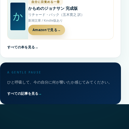
自分に目覚める一冊
かもめのジョナサン 完成版
か
リチャード・バック（五木寛之 訳）
新潮文庫 / Kindle版あり
Amazonで見る
→
すべての本を見る
→
A GENTLE PAUSE
ひと呼吸して、今の自分に何が響いたか感じてみてください。
すべての記事を見る
→