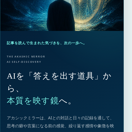
記事を読んで生まれた気づきを、次の一歩へ。
THE AKASHIC MIRROR
AI SELF-DISCOVERY
AIを「答えを出す道具」か
ら、
本質を映す鏡
へ。
アカシックミラーは、AIとの対話と日々の記録を通して、
思考の癖や言葉になる前の感覚、繰り返す感情や象徴を映