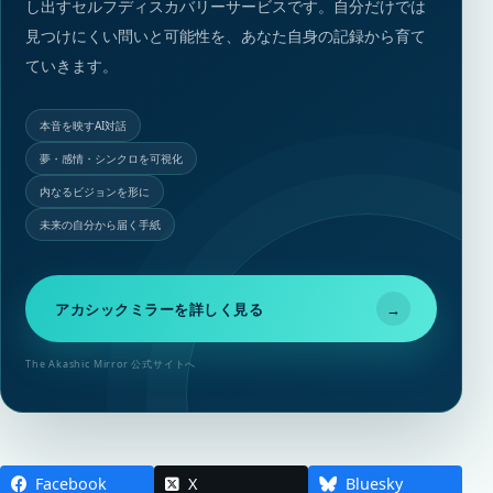
し出すセルフディスカバリーサービスです。自分だけでは
見つけにくい問いと可能性を、あなた自身の記録から育て
ていきます。
本音を映すAI対話
夢・感情・シンクロを可視化
内なるビジョンを形に
未来の自分から届く手紙
アカシックミラーを詳しく見る
→
The Akashic Mirror 公式サイトへ
Facebook
X
Bluesky