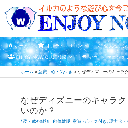
ホーム
オンラインサロン
個人セッシ
ENJOY NOW CLUB登録
アウェイクニング
ホーム
意識・心・気付き
なぜディズニーのキャラ
なぜディズニーのキャラク
いのか？
/
夢・体外離脱・幽体離脱
,
意識・心・気付き
,
現実化・