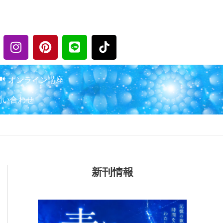
I
P
L
n
i
i
s
n
n
t
t
e
オンライン講座
a
e
問い合わせ
g
r
r
e
a
s
m
t
新刊情報