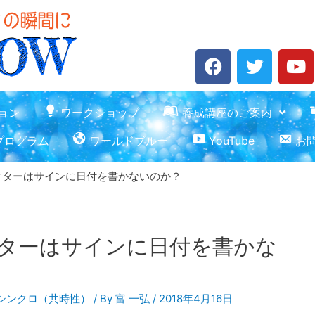
F
T
Y
a
w
o
c
i
u
e
t
t
ョン
ワークショップ
養成講座のご案内
b
t
u
プログラム
ワールドブルー
YouTube
お
o
e
b
o
r
e
クターはサインに日付を書かないのか？
k
ターはサインに日付を書かな
シンクロ（共時性）
/ By
富 一弘
/
2018年4月16日