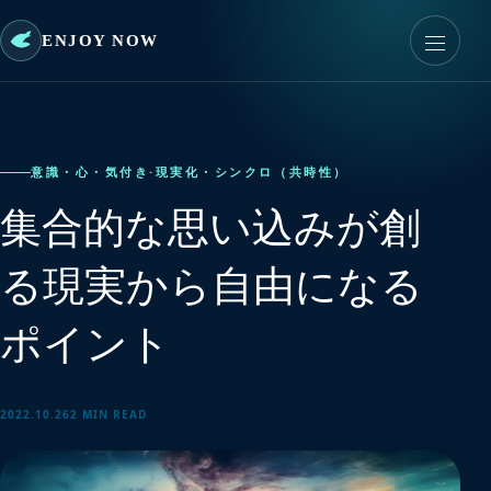
ENJOY NOW
意識・心・気付き
·
現実化・シンクロ（共時性）
集合的な思い込みが創
る現実から自由になる
ポイント
2022.10.26
2 MIN READ