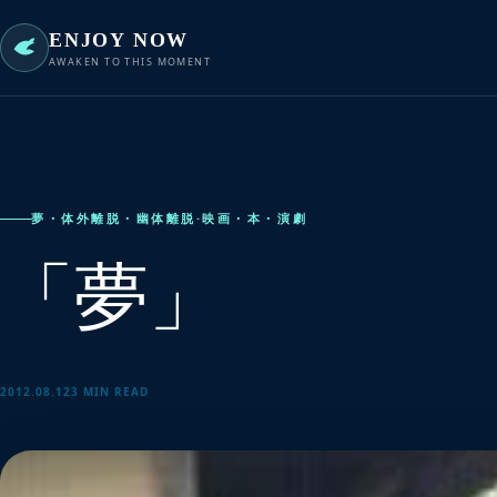
ENJOY NOW
AWAKEN TO THIS MOMENT
夢・体外離脱・幽体離脱
·
映画・本・演劇
「夢」
2012.08.12
3 MIN READ