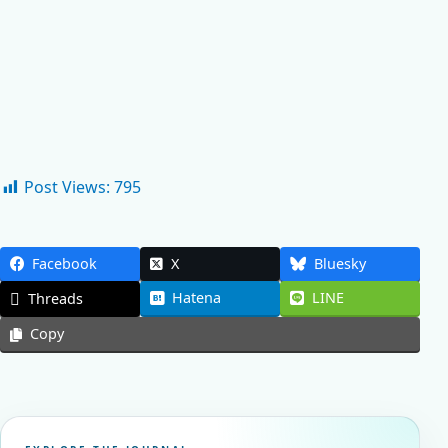
Post Views:
795
Facebook
X
Bluesky
Hatena
LINE
Threads
Copy