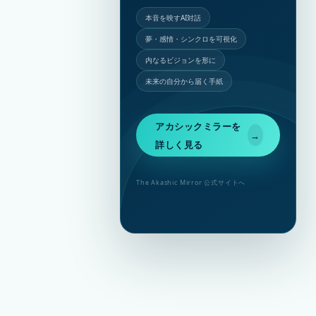
本音を映すAI対話
夢・感情・シンクロを可視化
内なるビジョンを形に
未来の自分から届く手紙
アカシックミラーを
→
詳しく見る
The Akashic Mirror 公式サイトへ