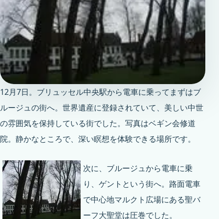
12月7日。ブリュッセル中央駅から電車に乗ってまずはブ
ルージュの街へ。世界遺産に登録されていて、美しい中世
の雰囲気を保持している街でした。写真はベギン会修道
院。静かなところで、深い瞑想を体験できる場所です。
次に、ブルージュから電車に乗
り、ゲントという街へ。路面電車
で中心地マルクト広場にある聖バ
ーフ大聖堂は圧巻でした。