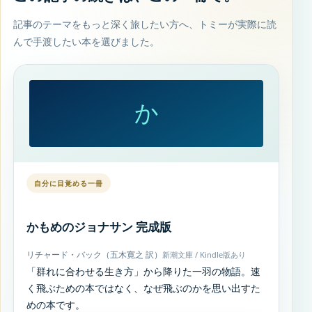
記事のテーマをもっと深く旅したい方へ、トミーが実際に読
んで手渡したい本を選びました。
か
自分に目覚める一冊
かもめのジョナサン 完成版
リチャード・バック（五木寛之 訳）
新潮文庫 / Kindle版あり
「群れに合わせる生き方」から降りた一羽の物語。速
く飛ぶための本ではなく、なぜ飛ぶのかを思い出すた
めの本です。