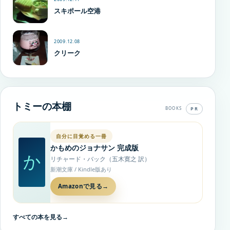
スキポール空港
2009.12.08
クリーク
トミーの本棚
PR
BOOKS
自分に目覚める一冊
かもめのジョナサン 完成版
か
リチャード・バック（五木寛之 訳）
新潮文庫 / Kindle版あり
Amazonで見る
→
すべての本を見る
→