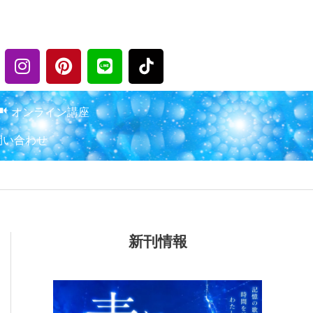
I
P
L
n
i
i
s
n
n
t
t
e
オンライン講座
a
e
問い合わせ
g
r
r
e
a
s
m
t
新刊情報