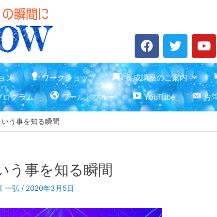
F
T
Y
a
w
o
c
i
u
e
t
t
ョン
ワークショップ
養成講座のご案内
b
t
u
プログラム
ワールドブルー
YouTube
お
o
e
b
o
r
e
という事を知る瞬間
k
いう事を知る瞬間
富 一弘
/
2020年3月5日