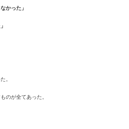
らなかった」
た」
いた。
すものが全てあった。