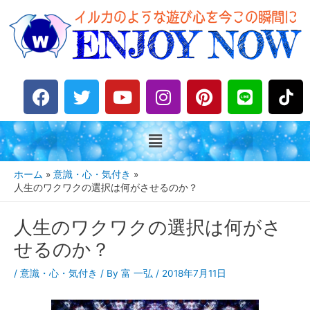
F
T
Y
I
P
L
a
w
o
n
i
i
c
i
u
s
n
n
e
t
t
t
t
e
b
t
u
a
e
o
e
b
g
r
ホーム
意識・心・気付き
o
r
e
r
e
人生のワクワクの選択は何がさせるのか？
k
a
s
人生のワクワクの選択は何がさ
m
t
せるのか？
/
意識・心・気付き
/ By
富 一弘
/
2018年7月11日