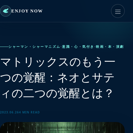
ENJOY NOW
シャーマン・シャーマニズム
·
意識・心・気付き
·
映画・本・演劇
マトリックスのもう一
つの覚醒：ネオとサテ
ィの二つの覚醒とは？
2023.06.26
4 MIN READ