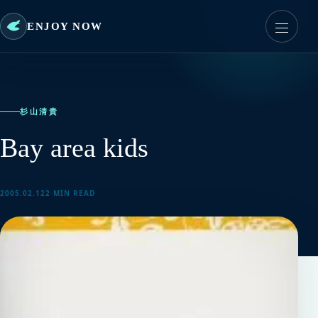
ENJOY NOW
杉山清貴
Bay area kids
2005.02.12
2 MIN READ