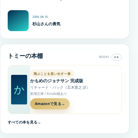
2006.08.16
杉山さんの勇気
トミーの本棚
PR
BOOKS
飛ぶことを思い出す一冊
かもめのジョナサン 完成版
か
リチャード・バック（五木寛之 訳）
新潮文庫 / Kindle版あり
Amazonで見る
→
すべての本を見る
→