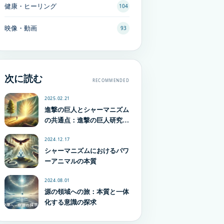
健康・ヒーリング
104
映像・動画
93
次に読む
RECOMMENDED
2025.02.21
進撃の巨人とシャーマニズム
の共通点：進撃の巨人研究家
に源体験との共通点の記事を
2024.12.17
書いてもらう
シャーマニズムにおけるパワ
ーアニマルの本質
2024.08.01
源の領域への旅：本質と一体
化する意識の探求