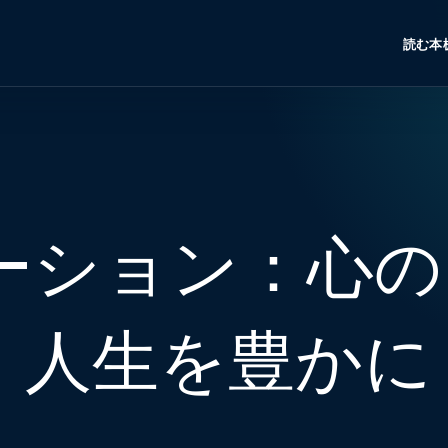
読む
本
ーション：心の
、人生を豊かに