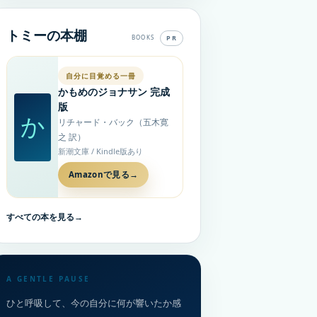
トミーの本棚
PR
BOOKS
自分に目覚める一冊
かもめのジョナサン 完成
版
か
リチャード・バック（五木寛
之 訳）
新潮文庫 / Kindle版あり
Amazonで見る
→
すべての本を見る
→
A GENTLE PAUSE
ひと呼吸して、今の自分に何が響いたか感