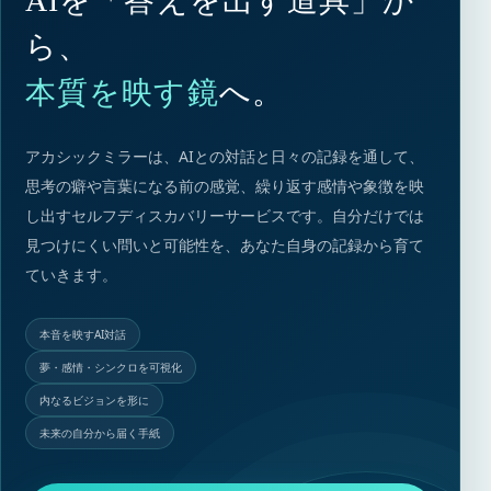
AIを「答えを出す道具」か
ら、
本質を映す鏡
へ。
アカシックミラーは、AIとの対話と日々の記録を通して、
思考の癖や言葉になる前の感覚、繰り返す感情や象徴を映
し出すセルフディスカバリーサービスです。自分だけでは
見つけにくい問いと可能性を、あなた自身の記録から育て
ていきます。
本音を映すAI対話
夢・感情・シンクロを可視化
内なるビジョンを形に
未来の自分から届く手紙