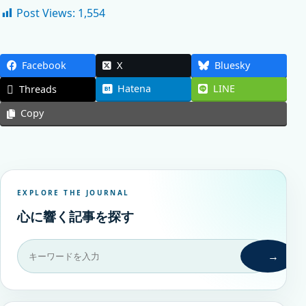
Post Views:
1,554
Facebook
X
Bluesky
Hatena
LINE
Threads
Copy
EXPLORE THE JOURNAL
心に響く記事を探す
→