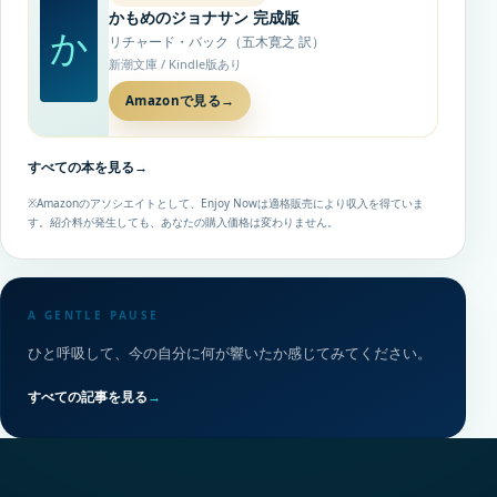
かもめのジョナサン 完成版
か
リチャード・バック（五木寛之 訳）
新潮文庫 / Kindle版あり
Amazonで見る
→
すべての本を見る
→
※Amazonのアソシエイトとして、Enjoy Nowは適格販売により収入を得ていま
す。紹介料が発生しても、あなたの購入価格は変わりません。
A GENTLE PAUSE
ひと呼吸して、今の自分に何が響いたか感じてみてください。
すべての記事を見る
→