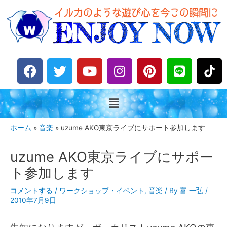
F
T
Y
I
P
L
a
w
o
n
i
i
c
i
u
s
n
n
e
t
t
t
t
e
b
t
u
a
e
o
e
b
g
r
ホーム
音楽
uzume AKO東京ライブにサポート参加します
o
r
e
r
e
k
a
s
uzume AKO東京ライブにサポー
m
t
ト参加します
コメントする
/
ワークショップ・イベント
,
音楽
/ By
富 一弘
/
2010年7月9日