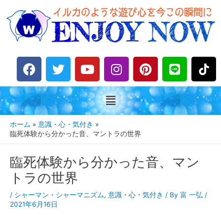
F
T
Y
I
P
L
a
w
o
n
i
i
c
i
u
s
n
n
e
t
t
t
t
e
b
t
u
a
e
o
e
b
g
r
ホーム
意識・心・気付き
o
r
e
r
e
臨死体験から分かった音、マントラの世界
k
a
s
臨死体験から分かった音、マン
m
t
トラの世界
/
シャーマン・シャーマニズム
,
意識・心・気付き
/ By
富 一弘
/
2021年6月16日