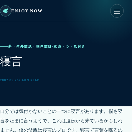
ENJOY NOW
夢・体外離脱・幽体離脱
·
意識・心・気付き
寝言
2007.05.26
2 MIN READ
自分では気付かないことの一つに寝言があります。僕も寝
言をたまに言うようで、これは遺伝から来ているかもしれ
ません。僕の父親は寝言のプロです。寝言で言葉を喋るの