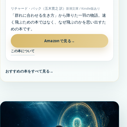
リチャード・バック（五木寛之 訳）
新潮文庫 / Kindle版あり
「群れに合わせる生き方」から降りた一羽の物語。速
く飛ぶための本ではなく、なぜ飛ぶのかを思い出すた
めの本です。
Amazonで見る
→
この本について
おすすめの本をすべて見る
→