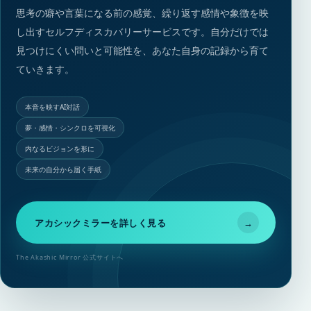
思考の癖や言葉になる前の感覚、繰り返す感情や象徴を映
し出すセルフディスカバリーサービスです。自分だけでは
見つけにくい問いと可能性を、あなた自身の記録から育て
ていきます。
本音を映すAI対話
夢・感情・シンクロを可視化
内なるビジョンを形に
未来の自分から届く手紙
アカシックミラーを詳しく見る
→
The Akashic Mirror 公式サイトへ