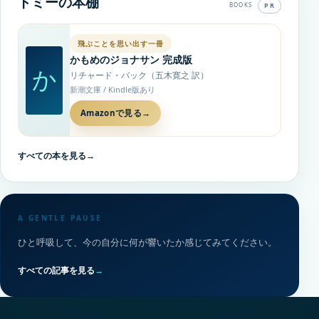
トミーの本棚
PR
BOOKS
飛ぶことを思い出す一冊
かもめのジョナサン 完成版
か
リチャード・バック（五木寛之 訳）
新潮文庫 / Kindle版あり
Amazonで見る
→
すべての本を見る
→
A GENTLE PAUSE
ひと呼吸して、今の自分に何が響いたか感じてみてください。
すべての記事を見る
→