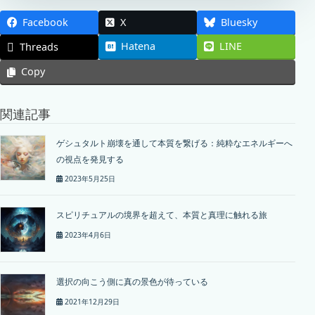
Facebook
X
Bluesky
Hatena
LINE
Threads
Copy
関連記事
ゲシュタルト崩壊を通して本質を繋げる：純粋なエネルギーへ
の視点を発見する
2023年5月25日
スピリチュアルの境界を超えて、本質と真理に触れる旅
2023年4月6日
選択の向こう側に真の景色が待っている
2021年12月29日