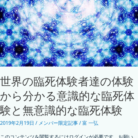
世界の臨死体験者達の体験
から分かる意識的な臨死体
験と無意識的な臨死体験
2019年2月19日
/
メンバー限定記事
/
富 一弘
このコンテンツを閲覧するにはログインが必要です。お願い