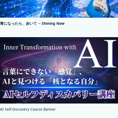
青になったら、歩いて ─ Shining Now
AI Self-Discovery Course Banner