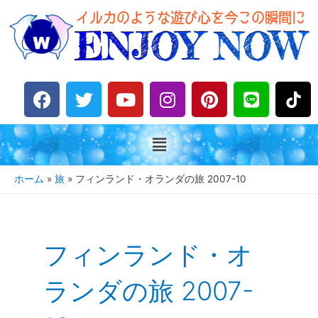
F
T
Y
I
P
L
a
w
o
n
i
i
c
i
u
s
n
n
e
t
t
t
t
e
b
t
u
a
e
o
e
b
g
r
ホーム
旅
フィンランド・オランダの旅 2007-10
o
r
e
r
e
k
a
s
m
t
フィンランド・オ
ランダの旅 2007-