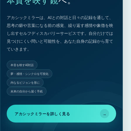
本質を映す鏡
へ。
アカシックミラーは、AIとの対話と日々の記録を通して、
思考の癖や言葉になる前の感覚、繰り返す感情や象徴を映
し出すセルフディスカバリーサービスです。自分だけでは
見つけにくい問いと可能性を、あなた自身の記録から育て
ていきます。
本音を映すAI対話
夢・感情・シンクロを可視化
内なるビジョンを形に
未来の自分から届く手紙
アカシックミラーを詳しく見る
→