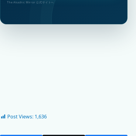
The Akashic Mirror 公式サイトへ
Post Views:
1,636