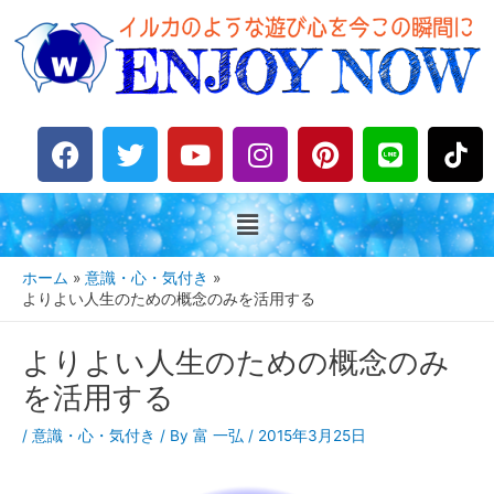
F
T
Y
I
P
L
a
w
o
n
i
i
c
i
u
s
n
n
e
t
t
t
t
e
b
t
u
a
e
o
e
b
g
r
ホーム
意識・心・気付き
o
r
e
r
e
よりよい人生のための概念のみを活用する
k
a
s
よりよい人生のための概念のみ
m
t
を活用する
/
意識・心・気付き
/ By
富 一弘
/
2015年3月25日