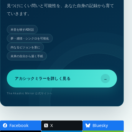
見つけにくい問いと可能性を、あなた自身の記録から育て
ていきます。
本音を映すAI対話
夢・感情・シンクロを可視化
内なるビジョンを形に
未来の自分から届く手紙
アカシックミラーを詳しく見る
→
The Akashic Mirror 公式サイトへ
Facebook
X
Bluesky