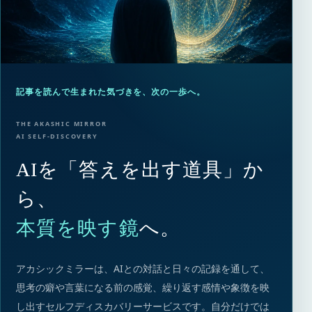
記事を読んで生まれた気づきを、次の一歩へ。
THE AKASHIC MIRROR
AI SELF-DISCOVERY
AIを「答えを出す道具」か
ら、
本質を映す鏡
へ。
アカシックミラーは、AIとの対話と日々の記録を通して、
思考の癖や言葉になる前の感覚、繰り返す感情や象徴を映
し出すセルフディスカバリーサービスです。自分だけでは