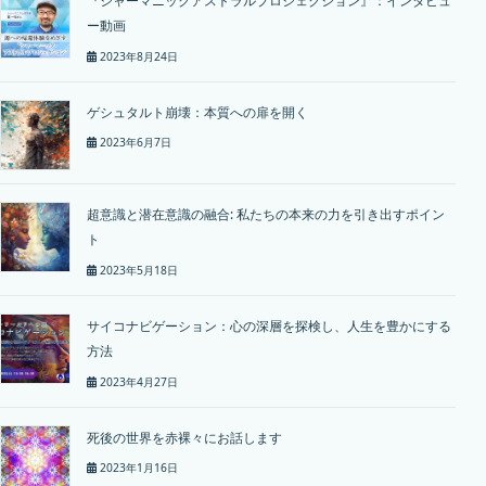
『シャーマニックアストラルプロジェクション』：インタビュ
ー動画
2023年8月24日
ゲシュタルト崩壊：本質への扉を開く
2023年6月7日
超意識と潜在意識の融合: 私たちの本来の力を引き出すポイン
ト
2023年5月18日
サイコナビゲーション：心の深層を探検し、人生を豊かにする
方法
2023年4月27日
死後の世界を赤裸々にお話します
2023年1月16日