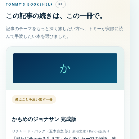
TOMMY'S BOOKSHELF
PR
この記事の続きは、この一冊で。
記事のテーマをもっと深く旅したい方へ、トミーが実際に読
んで手渡したい本を選びました。
か
飛ぶことを思い出す一冊
かもめのジョナサン 完成版
リチャード・バック（五木寛之 訳）
新潮文庫 / Kindle版あり
「群れに合わせる生き方」から降りた一羽の物語。速