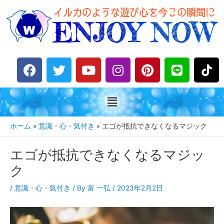
F
T
Y
I
P
L
a
w
o
n
i
i
c
i
u
s
n
n
e
t
t
t
t
e
b
t
u
a
e
o
e
b
g
r
ホーム
意識・心・気付き
エゴが抵抗できなくなるマジック
o
r
e
r
e
k
a
s
エゴが抵抗できなくなるマジッ
m
t
ク
/
意識・心・気付き
/ By
富 一弘
/
2023年2月2日