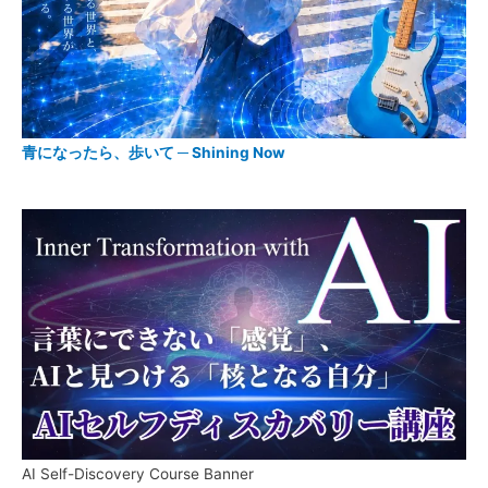
青になったら、歩いて ─ Shining Now
AI Self-Discovery Course Banner