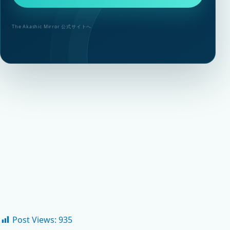
The Akashic Mirror 公式サイトへ
Post Views:
935