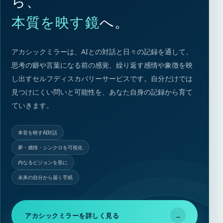
ら、
本質を映す鏡
へ。
アカシックミラーは、AIとの対話と日々の記録を通して、
思考の癖や言葉になる前の感覚、繰り返す感情や象徴を映
し出すセルフディスカバリーサービスです。自分だけでは
見つけにくい問いと可能性を、あなた自身の記録から育て
ていきます。
本音を映すAI対話
夢・感情・シンクロを可視化
内なるビジョンを形に
未来の自分から届く手紙
アカシックミラーを詳しく見る
→