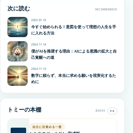
次に読む
RECOMMENDED
2025.01.15
今すぐ始められる！意図を使って理想の人生を手
に入れる方法
2024.11.14
僕がAIを推奨する理由：AIによる意識の拡大と自
己覚醒への道
2024.11.13
数字に頼らず、本当に求める願いを現実化するた
めに
トミーの本棚
PR
BOOKS
自分に目覚める一冊