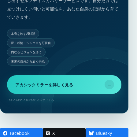
し出すセルフディスカバリーサービスです。自分だけでは
見つけにくい問いと可能性を、あなた自身の記録から育て
ていきます。
本音を映すAI対話
夢・感情・シンクロを可視化
内なるビジョンを形に
未来の自分から届く手紙
アカシックミラーを詳しく見る
→
The Akashic Mirror 公式サイトへ
Facebook
X
Bluesky