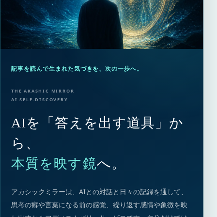
記事を読んで生まれた気づきを、次の一歩へ。
THE AKASHIC MIRROR
AI SELF-DISCOVERY
AIを「答えを出す道具」か
ら、
本質を映す鏡
へ。
アカシックミラーは、AIとの対話と日々の記録を通して、
思考の癖や言葉になる前の感覚、繰り返す感情や象徴を映