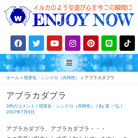
F
T
Y
I
P
L
a
w
o
n
i
i
c
i
u
s
n
n
e
t
t
t
t
e
b
t
u
a
e
o
e
b
g
r
ホーム
現実化・シンクロ（共時性）
アブラカダブラ
o
r
e
r
e
k
a
s
アブラカダブラ
m
t
3件のコメント
/
現実化・シンクロ（共時性）
/ By
富 一弘
/
2007年7月9日
アブラカダブラ、アブラカダブラ・・・