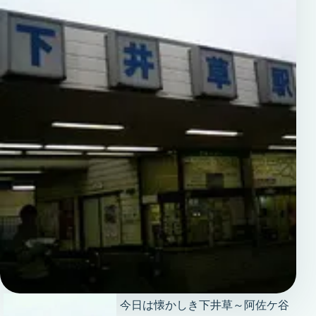
今日は懐かしき下井草～阿佐ケ谷