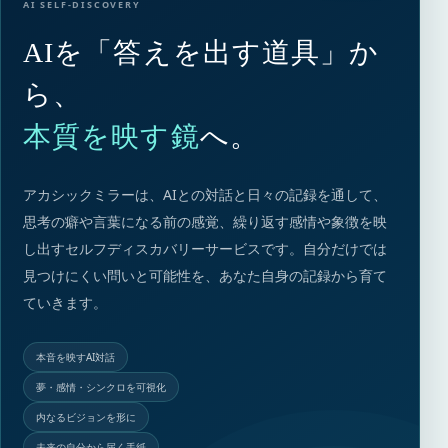
AI SELF-DISCOVERY
AIを「答えを出す道具」か
ら、
本質を映す鏡
へ。
アカシックミラーは、AIとの対話と日々の記録を通して、
思考の癖や言葉になる前の感覚、繰り返す感情や象徴を映
し出すセルフディスカバリーサービスです。自分だけでは
見つけにくい問いと可能性を、あなた自身の記録から育て
ていきます。
本音を映すAI対話
夢・感情・シンクロを可視化
内なるビジョンを形に
未来の自分から届く手紙