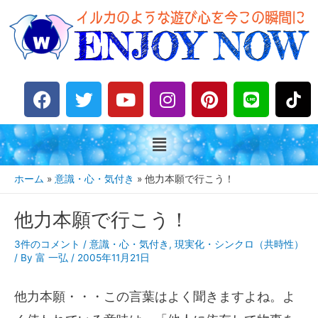
F
T
Y
I
P
L
a
w
o
n
i
i
c
i
u
s
n
n
e
t
t
t
t
e
b
t
u
a
e
o
e
b
g
r
ホーム
意識・心・気付き
他力本願で行こう！
o
r
e
r
e
k
a
s
他力本願で行こう！
m
t
3件のコメント
/
意識・心・気付き
,
現実化・シンクロ（共時性）
/ By
富 一弘
/
2005年11月21日
他力本願・・・この言葉はよく聞きますよね。よ