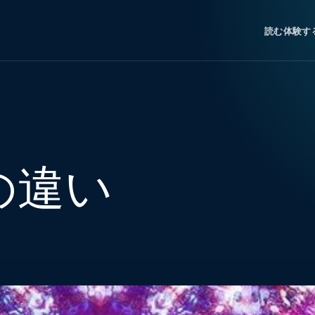
読む
体験す
の違い