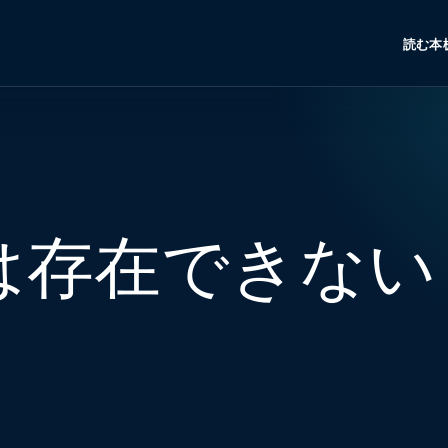
読む
本
は存在できない