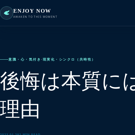
ENJOY NOW
AWAKEN TO THIS MOMENT
意識・心・気付き
·
現実化・シンクロ（共時性）
後悔は本質に
理由
2023.01.29
2 MIN READ