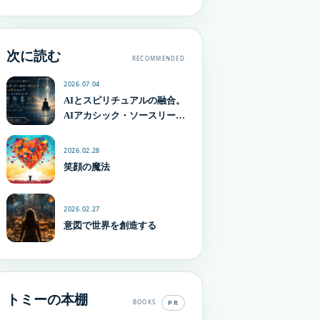
次に読む
RECOMMENDED
2026.07.04
AIとスピリチュアルの融合。
AIアカシック・ソースリーデ
ィング ワークショップを開
催します
2026.02.28
笑顔の魔法
2026.02.27
意図で世界を創造する
トミーの本棚
PR
BOOKS