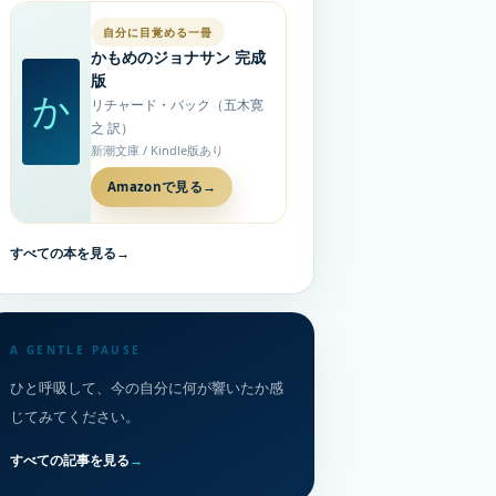
自分に目覚める一冊
かもめのジョナサン 完成
版
か
リチャード・バック（五木寛
之 訳）
新潮文庫 / Kindle版あり
Amazonで見る
→
すべての本を見る
→
A GENTLE PAUSE
ひと呼吸して、今の自分に何が響いたか感
じてみてください。
すべての記事を見る
→