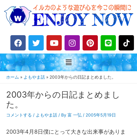
F
T
Y
I
P
L
a
w
o
n
i
i
c
i
u
s
n
n
e
t
t
t
t
e
b
t
u
a
e
o
e
b
g
r
ホーム
よもやま話
2003年からの日記まとめました。
o
r
e
r
e
k
a
s
2003年からの日記まとめまし
m
t
た。
コメントする
/
よもやま話
/ By
富 一弘
/
2005年5月19日
2003年4月8日僕にとって大きな出来事がありま