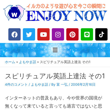
F
T
Y
I
P
L
a
w
o
n
i
i
c
i
u
s
n
n
e
t
t
t
t
e
b
t
u
a
e
o
e
b
g
r
ホーム
よもやま話
スピリチュアル英語上達法 その1
o
r
e
r
e
k
a
s
スピリチュアル英語上達法 その1
m
t
4件のコメント
/
よもやま話
/ By
富 一弘
/
2006年2月16日
インターネットの普及もあり、今や世界の国境が
無くなって来ていると言っても過言ではないと思