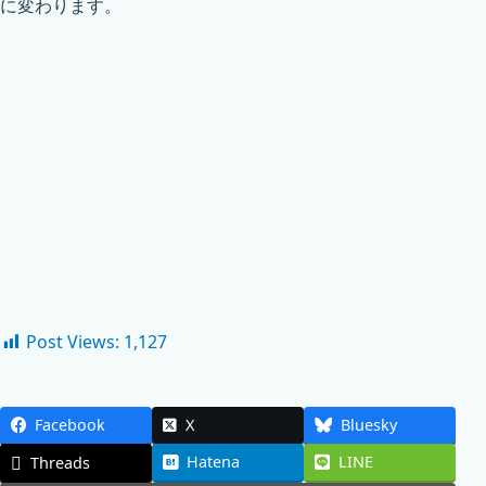
に変わります。
Post Views:
1,127
Facebook
X
Bluesky
Hatena
LINE
Threads