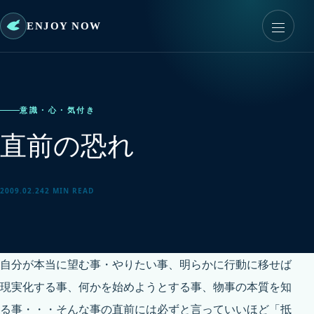
ENJOY NOW
意識・心・気付き
直前の恐れ
2009.02.24
2 MIN READ
自分が本当に望む事・やりたい事、明らかに行動に移せば
現実化する事、何かを始めようとする事、物事の本質を知
る事・・・そんな事の直前には必ずと言っていいほど「抵