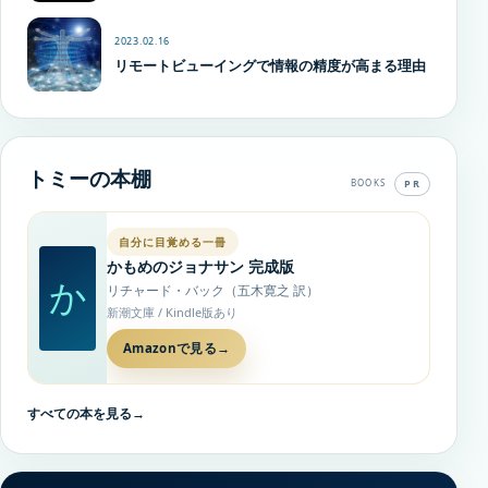
2023.02.16
リモートビューイングで情報の精度が高まる理由
トミーの本棚
PR
BOOKS
自分に目覚める一冊
かもめのジョナサン 完成版
か
リチャード・バック（五木寛之 訳）
新潮文庫 / Kindle版あり
Amazonで見る
→
すべての本を見る
→