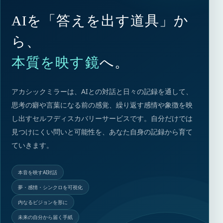
AIを「答えを出す道具」か
ら、
本質を映す鏡
へ。
アカシックミラーは、AIとの対話と日々の記録を通して、
思考の癖や言葉になる前の感覚、繰り返す感情や象徴を映
し出すセルフディスカバリーサービスです。自分だけでは
見つけにくい問いと可能性を、あなた自身の記録から育て
ていきます。
本音を映すAI対話
夢・感情・シンクロを可視化
内なるビジョンを形に
未来の自分から届く手紙