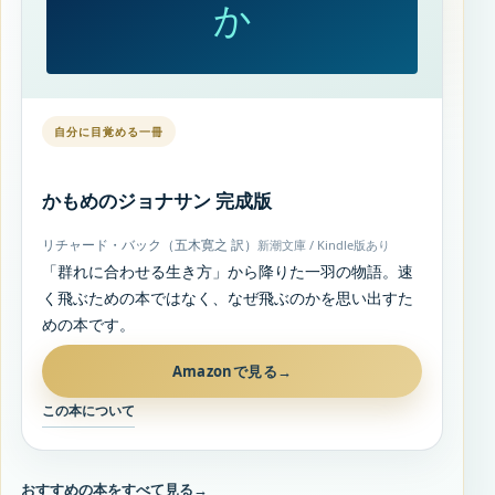
か
自分に目覚める一冊
かもめのジョナサン 完成版
リチャード・バック（五木寛之 訳）
新潮文庫 / Kindle版あり
「群れに合わせる生き方」から降りた一羽の物語。速
く飛ぶための本ではなく、なぜ飛ぶのかを思い出すた
めの本です。
Amazonで見る
→
この本について
おすすめの本をすべて見る
→