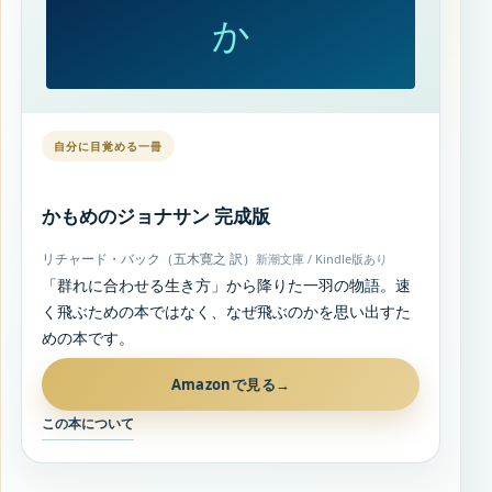
か
自分に目覚める一冊
かもめのジョナサン 完成版
リチャード・バック（五木寛之 訳）
新潮文庫 / Kindle版あり
「群れに合わせる生き方」から降りた一羽の物語。速
く飛ぶための本ではなく、なぜ飛ぶのかを思い出すた
めの本です。
Amazonで見る
→
この本について