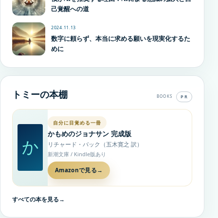
己覚醒への道
2024.11.13
数字に頼らず、本当に求める願いを現実化するた
めに
トミーの本棚
PR
BOOKS
自分に目覚める一冊
かもめのジョナサン 完成版
か
リチャード・バック（五木寛之 訳）
新潮文庫 / Kindle版あり
Amazonで見る
→
すべての本を見る
→