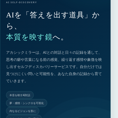
AI SELF-DISCOVERY
AIを「答えを出す道具」か
ら、
本質を映す鏡
へ。
アカシックミラーは、AIとの対話と日々の記録を通して、
思考の癖や言葉になる前の感覚、繰り返す感情や象徴を映
し出すセルフディスカバリーサービスです。自分だけでは
見つけにくい問いと可能性を、あなた自身の記録から育て
ていきます。
本音を映すAI対話
夢・感情・シンクロを可視化
内なるビジョンを形に