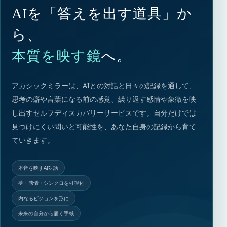
AIを「答えを出す道具」か
ら、
本質を映す鏡
へ。
アカシックミラーは、AIとの対話と日々の記録を通して、
思考の癖や言葉になる前の感覚、繰り返す感情や象徴を映
し出すセルフディスカバリーサービスです。自分だけでは
見つけにくい問いと可能性を、あなた自身の記録から育て
ていきます。
本音を映すAI対話
夢・感情・シンクロを可視化
内なるビジョンを形に
未来の自分から届く手紙