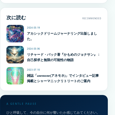
次に読む
RECOMMENDED
2024.03.19
アカシックドリームジャーナリング出版しまし
た。
2024.03.06
リチャード・バック著『かもめのジョナサン』：
自己探求と無限の可能性の物語
2023.07.10
雑誌「anemone(アネモネ)」でインタビュー記事
掲載とシャーマニックリトリートのご案内
A GENTLE PAUSE
ひと呼吸して、今の自分に何が響いたか感じてみてください。