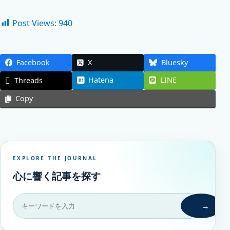
Post Views:
940
Facebook
X
Bluesky
Hatena
LINE
Threads
Copy
EXPLORE THE JOURNAL
心に響く記事を探す
→