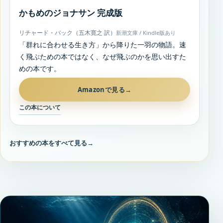
かもめのジョナサン 完成版
リチャード・バック（五木寛之 訳）
新潮文庫 / Kindle版あり
「群れに合わせる生き方」から降りた一羽の物語。速
く飛ぶための本ではなく、なぜ飛ぶのかを思い出すた
めの本です。
Amazonで見る
→
この本について
おすすめの本をすべて見る
→