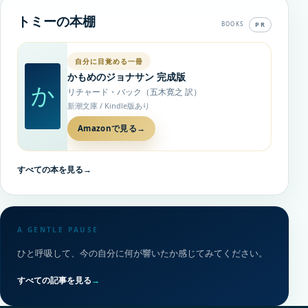
トミーの本棚
PR
BOOKS
自分に目覚める一冊
かもめのジョナサン 完成版
か
リチャード・バック（五木寛之 訳）
新潮文庫 / Kindle版あり
Amazonで見る
→
すべての本を見る
→
A GENTLE PAUSE
ひと呼吸して、今の自分に何が響いたか感じてみてください。
すべての記事を見る
→