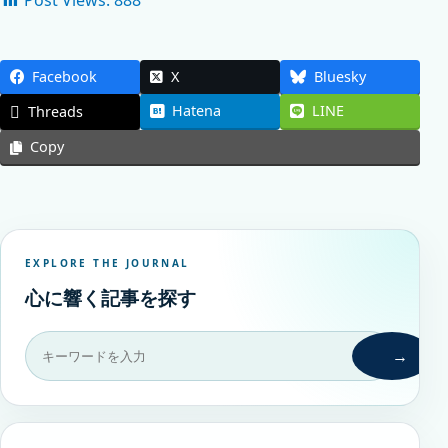
Post Views:
888
Facebook
X
Bluesky
Hatena
LINE
Threads
Copy
EXPLORE THE JOURNAL
心に響く記事を探す
→