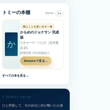
トミーの本棚
PR
BOOKS
飛ぶことを思い出す一冊
かもめのジョナサン 完成
版
か
リチャード・バック（五木寛
之 訳）
新潮文庫 / Kindle版あり
Amazonで見る
→
すべての本を見る
→
A GENTLE PAUSE
ひと呼吸して、今の自分に何が響いたか感