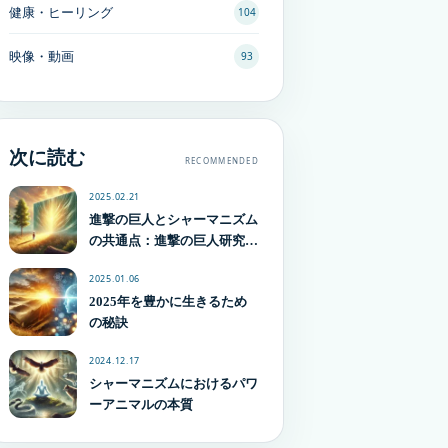
健康・ヒーリング
104
映像・動画
93
次に読む
RECOMMENDED
2025.02.21
進撃の巨人とシャーマニズム
の共通点：進撃の巨人研究家
に源体験との共通点の記事を
2025.01.06
書いてもらう
2025年を豊かに生きるため
の秘訣
2024.12.17
シャーマニズムにおけるパワ
ーアニマルの本質