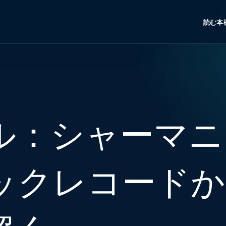
読む
本
ル：シャーマニ
ックレコードか