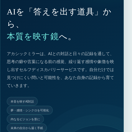
AIを「答えを出す道具」か
ら、
本質を映す鏡
へ。
アカシックミラーは、AIとの対話と日々の記録を通して、
思考の癖や言葉になる前の感覚、繰り返す感情や象徴を映
し出すセルフディスカバリーサービスです。自分だけでは
見つけにくい問いと可能性を、あなた自身の記録から育て
ていきます。
本音を映すAI対話
夢・感情・シンクロを可視化
内なるビジョンを形に
未来の自分から届く手紙