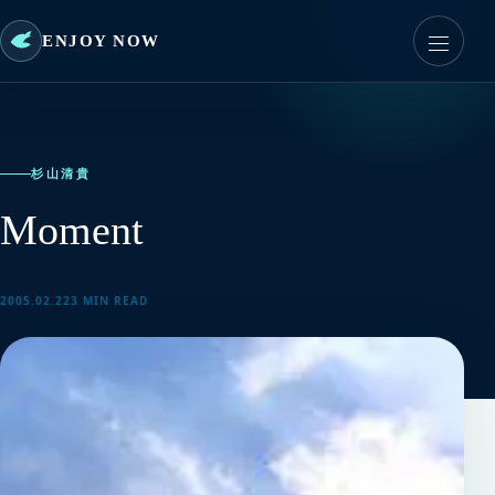
ENJOY NOW
杉山清貴
Moment
2005.02.22
3 MIN READ