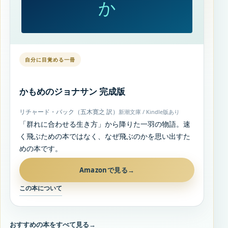
か
自分に目覚める一冊
かもめのジョナサン 完成版
リチャード・バック（五木寛之 訳）
新潮文庫 / Kindle版あり
「群れに合わせる生き方」から降りた一羽の物語。速
く飛ぶための本ではなく、なぜ飛ぶのかを思い出すた
めの本です。
Amazonで見る
→
この本について
おすすめの本をすべて見る
→