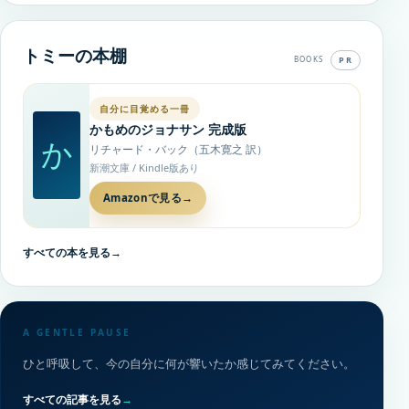
トミーの本棚
PR
BOOKS
自分に目覚める一冊
かもめのジョナサン 完成版
か
リチャード・バック（五木寛之 訳）
新潮文庫 / Kindle版あり
Amazonで見る
→
すべての本を見る
→
A GENTLE PAUSE
ひと呼吸して、今の自分に何が響いたか感じてみてください。
すべての記事を見る
→