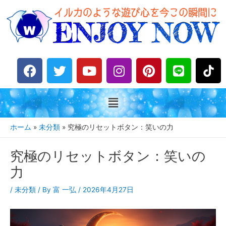
F
T
Y
I
P
L
a
w
o
n
i
i
c
i
u
s
n
n
e
t
t
t
t
e
b
t
u
a
e
o
e
b
g
r
ホーム
未分類
究極のリセットボタン：笑いの力
o
r
e
r
e
k
a
s
究極のリセットボタン：笑いの
m
t
力
/
未分類
/ By
富 一弘
/
2026年4月27日