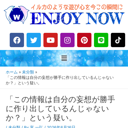
F
T
Y
I
P
L
a
w
o
n
i
i
c
i
u
s
n
n
e
t
t
t
t
e
b
t
u
a
e
o
e
b
g
r
ホーム
未分類
o
r
e
r
e
「この情報は自分の妄想が勝手に作り出しているんじゃない
か？」という疑い。
k
a
s
m
t
「この情報は自分の妄想が勝手
に作り出しているんじゃない
か？」という疑い。
/
未分類
/ By
富 一弘
/
2026年6月16日